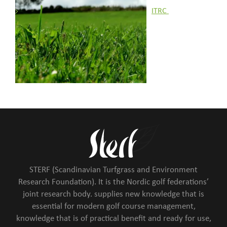
ITRC
STERF (Scandinavian Turfgrass and Environment
Research Foundation). It is the Nordic golf federations’
joint research body. supplies new knowledge that is
essential for modern golf course management,
knowledge that is of practical benefit and ready for use,