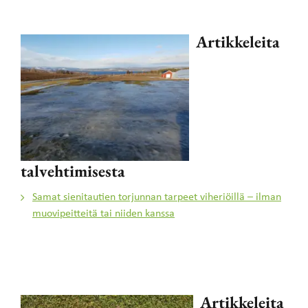
Artikkeleita
talvehtimisesta
Samat sienitautien torjunnan tarpeet viheriöillä – ilman
muovipeitteitä tai niiden kanssa
Artikkeleita