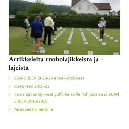
Artikkeleita ruoholajikkeista ja -
lajeista
SCANGREEN 2023-26 ennakkotulokset
Scangreen 2019-22
Heinälajit ja-lajikkeet golfviheriöille Pohjoismaissa SCAN
GREEN 2015-2018
Paras seos viheriöille