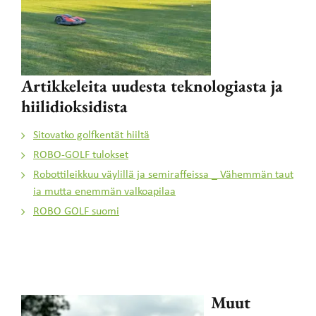
Artikkeleita uudesta teknologiasta ja
hiilidioksidista
Sitovatko golfkentät hiiltä
ROBO-GOLF tulokset
Robottileikkuu väylillä ja semiraffeissa _ Vähemmän taut
ia mutta enemmän valkoapilaa
ROBO GOLF suomi
Muut